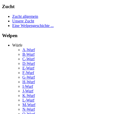
Zucht
Zucht allgemein
Unsere Zucht
Eine Welpengeschichte ...
Welpen
Würfe
A-Wurf
B-Wurf
C-Wurf
D-Wurf
E-Wurf
F-Wurf
G-Wurf
H-Wurf
I-Wurf
J-Wurf
K-Wurf
L-Wurf
M-Wurf
N-Wurf
O-Wurf