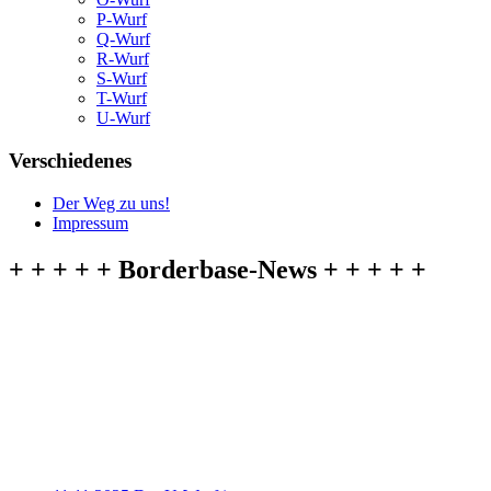
P-Wurf
Q-Wurf
R-Wurf
S-Wurf
T-Wurf
U-Wurf
Verschiedenes
Der Weg zu uns!
Impressum
+ + + + + Borderbase-News + + + + +
11.11.2025 Der U-Wurf ist ausgezogen