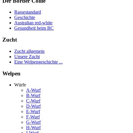
Der Border Collie
Rassestandard
Geschichte
Australian red-white
Gesundheit beim BC
Zucht
Zucht allgemein
Unsere Zucht
Eine Welpengeschichte ...
Welpen
Würfe
A-Wurf
B-Wurf
C-Wurf
D-Wurf
E-Wurf
F-Wurf
G-Wurf
H-Wurf
I-Wurf