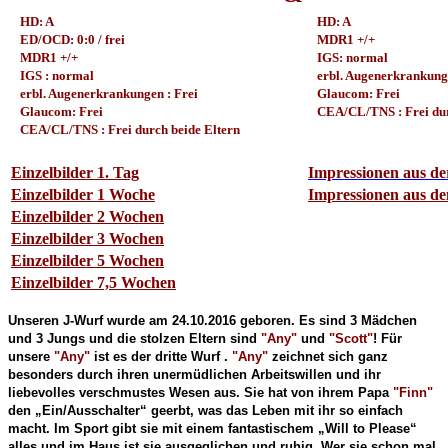
HD: A
HD: A
ED/OCD: 0:0 / frei
MDR1 +/+
MDR1 +/+
IGS: normal
IGS : normal
erbl. Augenerkrankunge
erbl. Augenerkrankungen : Frei
Glaucom: Frei
Glaucom: Frei
CEA/CL/TNS : Frei durc
CEA/CL/TNS : Frei durch beide Eltern
Einzelbilder 1. Tag
Impressionen aus d
Einzelbilder 1 Woche
Impressionen aus d
Einzelbilder 2 Wochen
Einzelbilder 3 Wochen
Einzelbilder 5 Wochen
Einzelbilder 7,5 Wochen
Unseren J-Wurf wurde am 24.10.2016 geboren. Es sind 3 Mädchen
und 3 Jungs und die stolzen Eltern sind
"Any"
und
"Scott"
! Für
unsere
"Any"
ist es der dritte Wurf .
"Any"
zeichnet sich ganz
besonders durch ihren unermüdlichen Arbeitswillen und ihr
liebevolles verschmustes Wesen aus. Sie hat von ihrem Papa
"Finn"
den „Ein/Ausschalter“ geerbt, was das Leben mit ihr so einfach
macht. Im Sport gibt sie mit einem fantastischem „Will to Please“
alles und im Haus ist sie ausgeglichen und ruhig. Wer sie schon mal