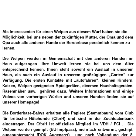
Als Interessenten für einen Welpen aus diesem Wurf haben sie die
Möglichkeit, bei uns neben der zukünftigen Mutter, der Oma und dem
Opa auch alle anderen Hunde der Borderbase persönlich kennen zu
lernen.
Die Welpen werden in Gemeinschaft mit den anderen Hunden im
Haus aufgezogen. Ihre Umwelt lernen sie bei uns dem Alter
entsprechend kennen. Ihnen steht sowohl ein Auslauf in unserem
Haus, als auch ein Auslauf in unserem großzügigen „Garten“ zur
Verfügung. Die ersten Kontakte mit „autofahren“, kleinen Kindern,
Katzen, Welpen geeigneten Spielgeräten, diversen Haushaltsgeräten,
Rasenmäher usw. gehören dazu. Weitere Informationen und einige
Videos von vorherigen Würfen und unseren Hunden finden sie auf
unserer Homepage!
Die Borderbase-Babys erhalten alle Papiere (Stammbaum) vom Club
für britische Hütehunde (CfbrH) und sind in der Zuchtdatenbank
eingetragen. Der CfbrH ist offizielles Mitglied im VDH / FCI . Die
Welpen werden geimpft (EU-Impfpass), mehrfach entwurmt, gechipt,
augenuntersucht (DOK Augenarzt) und nach Vollendung der 8.