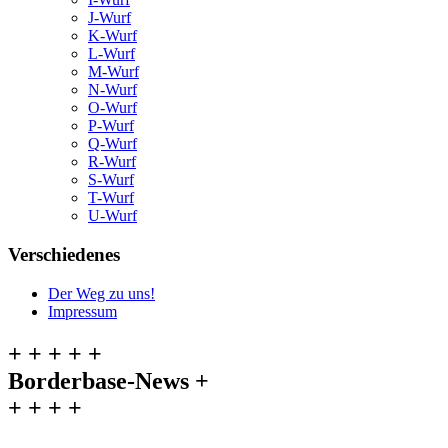
J-Wurf
K-Wurf
L-Wurf
M-Wurf
N-Wurf
O-Wurf
P-Wurf
Q-Wurf
R-Wurf
S-Wurf
T-Wurf
U-Wurf
Verschiedenes
Der Weg zu uns!
Impressum
+ + + + +
Borderbase-News +
+ + + +