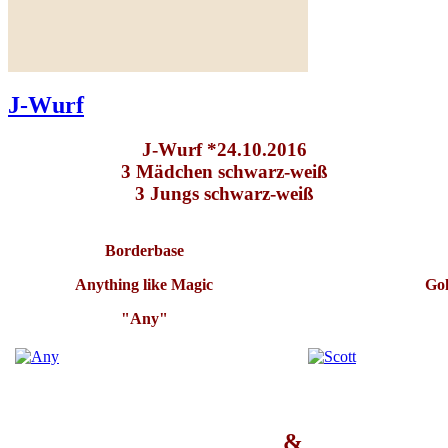
Ultraschall und
Weiterlesen ...
J-Wurf
J-Wurf *24.10.2016
3 Mädchen schwarz-weiß
3 Jungs schwarz-weiß
Borderbase
Anything like Magic
Go
"Any"
&