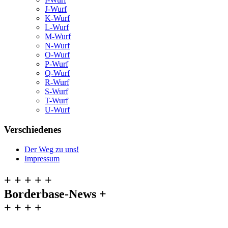
J-Wurf
K-Wurf
L-Wurf
M-Wurf
N-Wurf
O-Wurf
P-Wurf
Q-Wurf
R-Wurf
S-Wurf
T-Wurf
U-Wurf
Verschiedenes
Der Weg zu uns!
Impressum
+ + + + +
Borderbase-News +
+ + + +