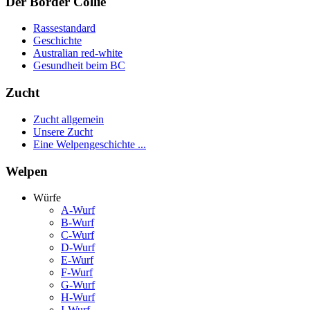
Der Border Collie
Rassestandard
Geschichte
Australian red-white
Gesundheit beim BC
Zucht
Zucht allgemein
Unsere Zucht
Eine Welpengeschichte ...
Welpen
Würfe
A-Wurf
B-Wurf
C-Wurf
D-Wurf
E-Wurf
F-Wurf
G-Wurf
H-Wurf
I-Wurf